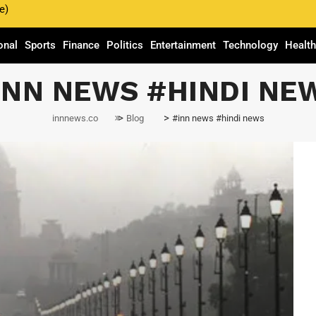
e)
onal
Sports
Finance
Politics
Entertainment
Technology
Healt
INN NEWS #HINDI NE
>
>
innnews.co
Blog
#inn news #hindi news