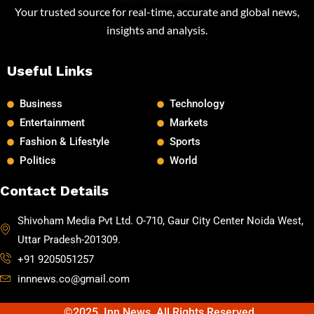
Your trusted source for real-time, accurate and global news,
insights and analysis.
Useful Links
Business
Technology
Entertainment
Markets
Fashion & Lifestyle
Sports
Politics
World
Contact Details
Shivoham Media Pvt Ltd. O-710, Gaur City Center Noida West,
Uttar Pradesh-201309.
+91 9205051257
innnews.co@gmail.com
©2025. Inn News. All Rights Reserved.