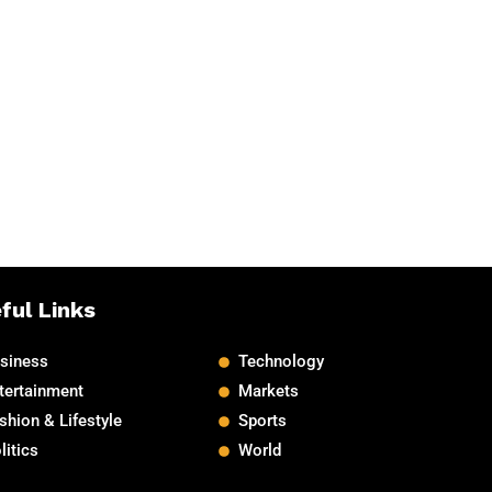
ful Links
siness
Technology
tertainment
Markets
shion & Lifestyle
Sports
litics
World