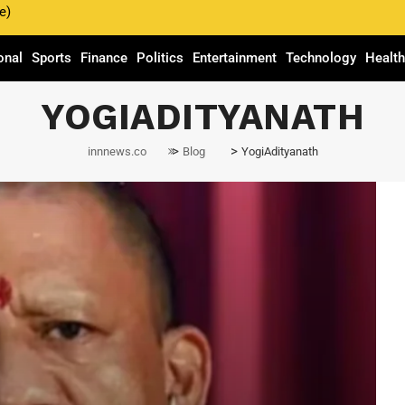
e)
onal
Sports
Finance
Politics
Entertainment
Technology
Healt
YOGIADITYANATH
>
>
innnews.co
Blog
YogiAdityanath