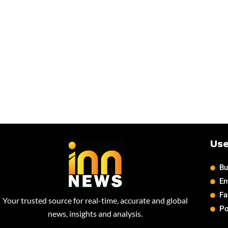
Use
Bu
En
Fa
Your trusted source for real-time, accurate and global
Po
news, insights and analysis.