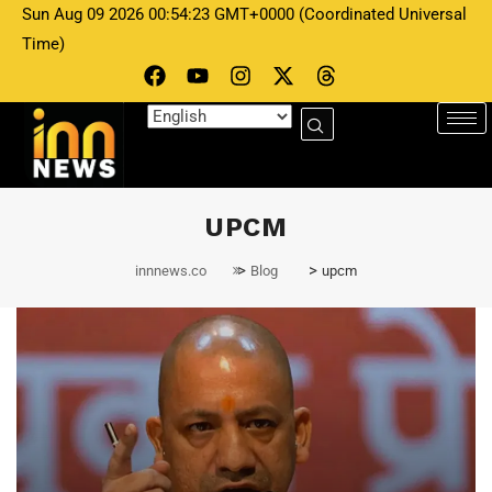
Sun Aug 09 2026 00:54:23 GMT+0000 (Coordinated Universal
Time)
UPCM
>
>
innnews.co
Blog
upcm