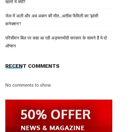
खतरे में क्यों?
जेल में अली और अब अबान की मौत…अतीक फैमिली का ‘झांसी
कनेक्शन’!
परिसीमन बिल पर कहा आ रही अड़चनमोदी सरकार के सामने हैं ये दो
ऑप्शन
EDITOR INN
May 6, 2025
RECENT COMMENTS
पाकिस्तान ने लगातार 12वें दिन किया संघर्
भारतीय सेना ने दिया मुंहतोड़ जवाब
No comments to show.