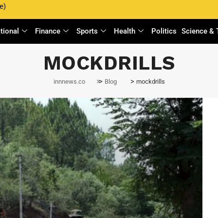
e)
ational
Finance
Sports
Health
Politics
Science & 
MOCKDRILLS
>
>
innnews.co
Blog
mockdrills