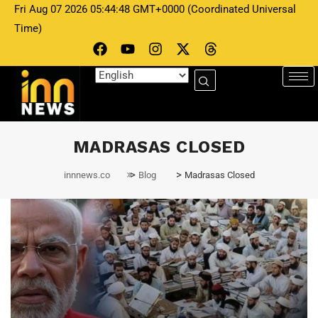
Fri Aug 07 2026 05:44:48 GMT+0000 (Coordinated Universal
Time)
MADRASAS CLOSED
>
>
innnews.co
Blog
Madrasas Closed