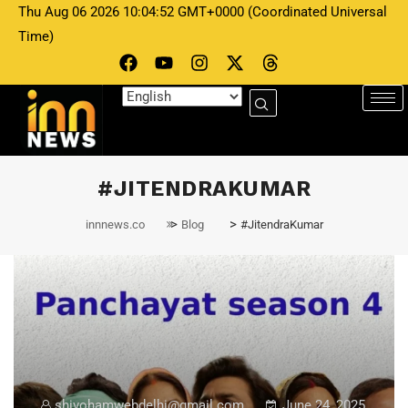
Thu Aug 06 2026 10:04:52 GMT+0000 (Coordinated Universal
Time)
#JITENDRAKUMAR
>
>
innnews.co
Blog
#JitendraKumar
shivohamwebdelhi@gmail.com
June 24, 2025