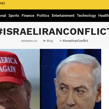
me)
onal
Sports
Finance
Politics
Entertainment
Technology
Healt
#ISRAELIRANCONFLIC
>
>
innnews.co
Blog
#IsraelIranConflict