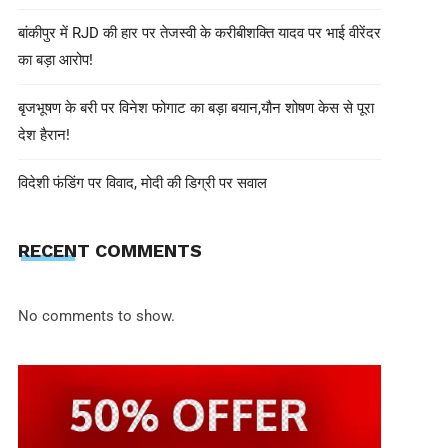
बांकीपुर में RJD की हार पर तेजस्वी के करीबीशक्ति यादव पर भाई वीरेंदर
का बड़ा आरोप!
बृजभूषण के बरी पर विनेश फोगाट का बड़ा बयान,यौन शोषण केस से पूरा
देश हैरान!
विदेशी फंडिंग पर विवाद, मोदी की डिग्री पर सवाल
shivohamwebdelhi@gmail.com
June 24, 2025
Israel-Iran Ceasefire: ट्रंप के ऐलान
RECENT COMMENTS
बोला- ‘कोई समझौता नहीं हुआ’
No comments to show.