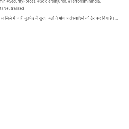
mir
,
#SecurityForces
,
#SoldiersInjured
,
#TerrorismInIndia
,
stsNeutralized
ले में जारी मुठभेड़ में सुरक्षा बलों ने पांच आतंकवादियों को ढेर कर दिया है।...