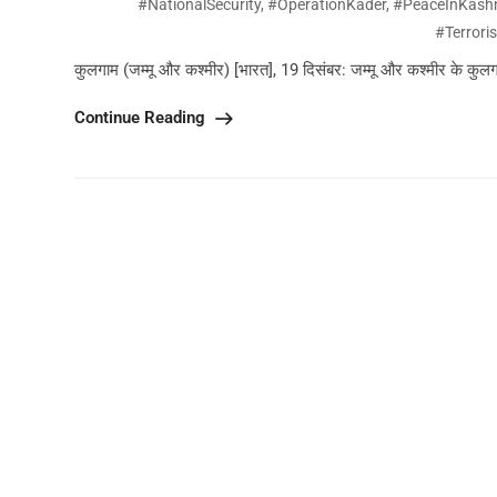
#NationalSecurity
,
#OperationKader
,
#PeaceInKash
#Terrori
कुलगाम (जम्मू और कश्मीर) [भारत], 19 दिसंबर: जम्मू और कश्मीर के कुलगाम जि
Continue Reading