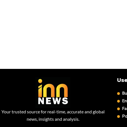
Use
Bu
En
Fa
Your trusted source for real-time, accurate and global
Po
news, insights and analysis.