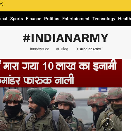
e)
onal
Sports
Finance
Politics
Entertainment
Technology
Healt
#INDIANARMY
>
>
innnews.co
Blog
#IndianArmy