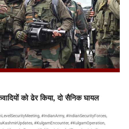
तंकवादियों को ढेर किया, दो सैनिक घायल
hLevelSecurityMeeting
,
#IndianArmy
,
#IndianSecurityForces
,
KashmirUpdates
,
#KulgamEncounter
,
#KulgamOperation
,