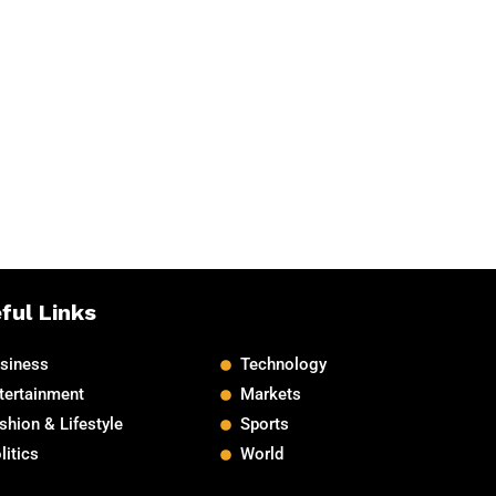
ful Links
siness
Technology
tertainment
Markets
shion & Lifestyle
Sports
litics
World