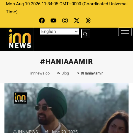
Mon Aug 10 2026 11:34:05 GMT+0000 (Coordinated Universal
Time)
#HANIAAAMIR
>
>
innnews.co
Blog
#HaniaAamir
INNNEWS
June 23, 2025