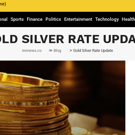
me)
onal
Sports
Finance
Politics
Entertainment
Technology
Healt
LD SILVER RATE UPD
>
>
innnews.co
Blog
Gold Silver Rate Update