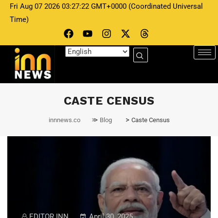
Fri Aug 07 2026 03:27:22 GMT+0000 (Coordinated Universal
Time)
CASTE CENSUS
>
>
innnews.co
Blog
Caste Census
EDITOR INN
April 30, 2025