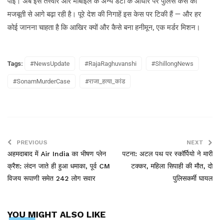
पाई। अब इस तस्वीर और मोबाइल के अन्य डेटा के आधार पर पुलिस केस को
मजबूती से आगे बढ़ा रही है। पूरे देश की निगाहें इस केस पर टिकी हैं — और हर
कोई जानना चाहता है कि आखिर क्यों और कैसे बना हनीमून, एक मर्डर मिशन।
Tags:
#NewsUpdate
#RajaRaghuvanshi
#ShillongNews
#SonamMurderCase
#राजा_हत्या_कांड
PREVIOUS
NEXT
अहमदाबाद में Air India का भीषण प्लेन
पटना: अटल पथ पर स्कॉर्पियो ने मारी
क्रैश: लंदन जाते ही हुआ धमाका, पूर्व CM
टक्कर, महिला सिपाही की मौत, दो
विजय रूपाणी समेत 242 लोग सवार
पुलिसकर्मी घायल
YOU MIGHT ALSO LIKE