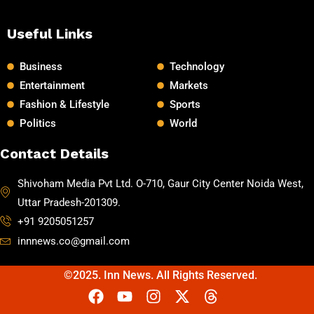
Useful Links
Business
Technology
Entertainment
Markets
Fashion & Lifestyle
Sports
Politics
World
Contact Details
Shivoham Media Pvt Ltd. O-710, Gaur City Center Noida West,
Uttar Pradesh-201309.
+91 9205051257
innnews.co@gmail.com
©2025. Inn News. All Rights Reserved.