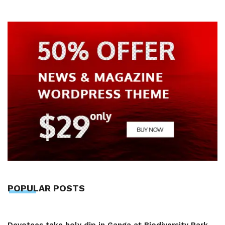
POPULAR POSTS
Devotees take holy dip in Ganga at Biodiversity Park,