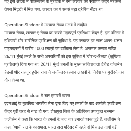
गए इस अटैक में पाकिस्तान के मुरीदके में बना लश्कर का प्राशिण केंद्र मरकज
तैयबा मिट्टी में मिल गया. लश्कर का ये सबसे बड़ा ट्रेनिंग सेंटर था.
Operation Sindoor में मरकज तैयबा मलबे में तब्दील
मरकज तैयबा, लश्कर-ए-तैयबा का सबसे महत्वपूर्ण प्रशिक्षण केंद्र है. इस परिसर में
हथियारों और शारीरिक प्रशिक्षण की सुविधा है. यह मरकज हर साल अलग-अलग
पाठ्यक्रमों में करीब 1000 छात्रों का दाखिला लेता है. अजमल कसाब सहित
26/11 मुंबई हमले के सभी अपराधियों को इस सुविधा में ‘दौरा-ए-रिब्बत’ (खुफिया
प्रशिक्षण) दिया गया था. 26/11 मुंबई हमलों के मुख्य साजिशकर्ता डेविड कोलमैन
हेडली और तहव्वुर हुसैन राणा ने जकी-उर-रहमान लखवी के निर्देश पर मुरीदके का
दौरा किया था.
Operation Sindoor में चार इमारतें ध्वस्त
एएनआई के मुताबिक भारतीय सेना द्वारा किए गए हमलों के बाद आतंकी प्राशिक्षण
केंद्र पूरी तरह से नष्ट हो गया. शेखपुरा जिले के अतिरिक्त उपायुक्त उस्मान
जलीसेम ने कहा कि भारत के हमलों के बाद चार इमारतें ध्वस्त हुई हैं. जलीसेम ने
कहा, “आधी रात के आसपास, भारत द्वारा परिसर में पहले दो मिसाइल दागी गईं.