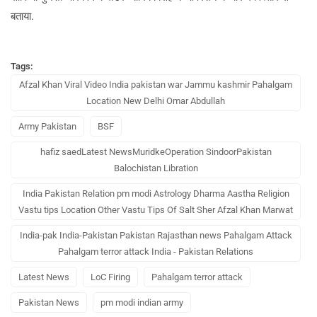
बताया.
Tags:
Afzal Khan Viral Video India pakistan war Jammu kashmir Pahalgam
Location New Delhi Omar Abdullah
Army Pakistan
BSF
hafiz saedLatest NewsMuridkeOperation SindoorPakistan
Balochistan Libration
India Pakistan Relation pm modi Astrology Dharma Aastha Religion
Vastu tips Location Other Vastu Tips Of Salt Sher Afzal Khan Marwat
India-pak India-Pakistan Pakistan Rajasthan news Pahalgam Attack
Pahalgam terror attack India - Pakistan Relations
Latest News
LoC Firing
Pahalgam terror attack
Pakistan News
pm modi indian army