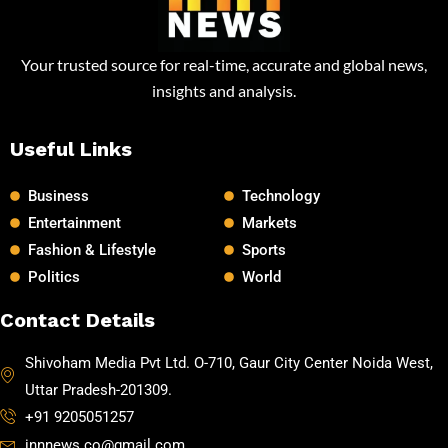
Your trusted source for real-time, accurate and global news,
insights and analysis.
Useful Links
Business
Technology
Entertainment
Markets
Fashion & Lifestyle
Sports
Politics
World
Contact Details
Shivoham Media Pvt Ltd. O-710, Gaur City Center Noida West,
Uttar Pradesh-201309.
+91 9205051257
innnews.co@gmail.com