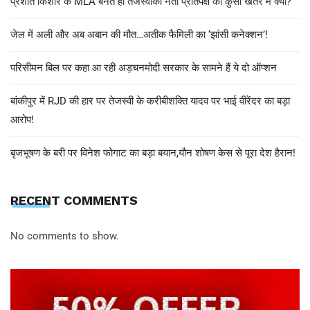
प्रशांत किशोर के MLA बनते ही तेजस्वीकी नेता प्रतिपक्ष की कुर्सी खतरे में क्यों?
जेल में अली और अब अबान की मौत…अतीक फैमिली का ‘झांसी कनेक्शन’!
परिसीमन बिल पर कहा आ रही अड़चनमोदी सरकार के सामने हैं ये दो ऑप्शन
बांकीपुर में RJD की हार पर तेजस्वी के करीबीशक्ति यादव पर भाई वीरेंदर का बड़ा
आरोप!
बृजभूषण के बरी पर विनेश फोगाट का बड़ा बयान,यौन शोषण केस से पूरा देश हैरान!
RECENT COMMENTS
No comments to show.